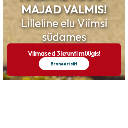
MAJAD VALMIS!
Lilleline elu Viimsi
südames
Viimased 3 krunti müügis!
Broneeri siit
Välivaated
Sisevaated